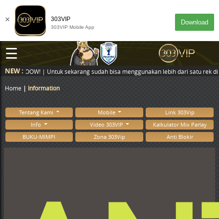
×
303VIP
Download
303VIP Mobile App
☰
NEW :
 WOOOW! | Untuk sekarang sudah bisa menggunakan lebih dari satu rek di aku
Home
Information
Tentang Kami
Mobile
Link 303Vip
Info
Video 303VIP
Kalkulator Mix Parlay
BUKU-MIMPI
Zona 303Vip
Anti Blokir
DESKTOP
MASUK